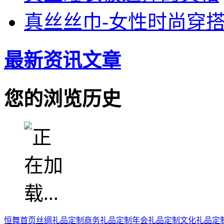
真丝丝巾-女性时尚穿
最新资讯文章
您的浏览历史
恒舞首页
丝绸礼品定制
商务礼品定制
年会礼品定制
文化礼品定