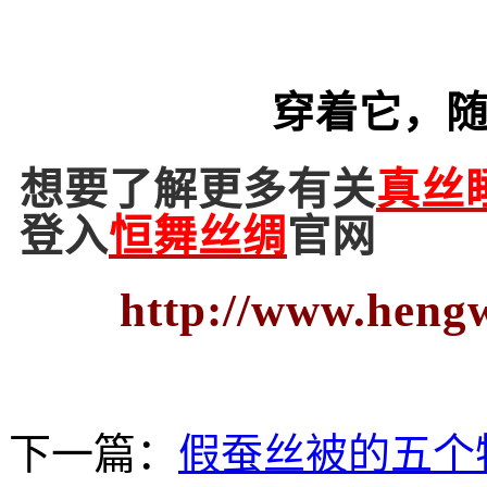
穿着它，
想要了解更多有关
真丝
登入
恒舞丝绸
官网
http://www.hengw
下一篇：
假蚕丝被的五个