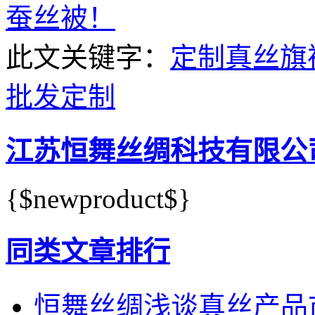
蚕丝被！
此文关键字：
定制真丝旗
批发定制
江苏恒舞丝绸科技有限公
{$newproduct$}
同类文章排行
恒舞丝绸浅谈真丝产品