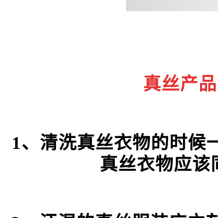
真丝产品
1、清洗真丝衣物的时候
真丝衣物应该