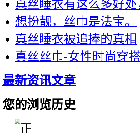
真丝睡衣有这么多好处
想扮靓，丝巾是法宝。
真丝睡衣被追捧的真相
真丝丝巾-女性时尚穿
最新资讯文章
您的浏览历史