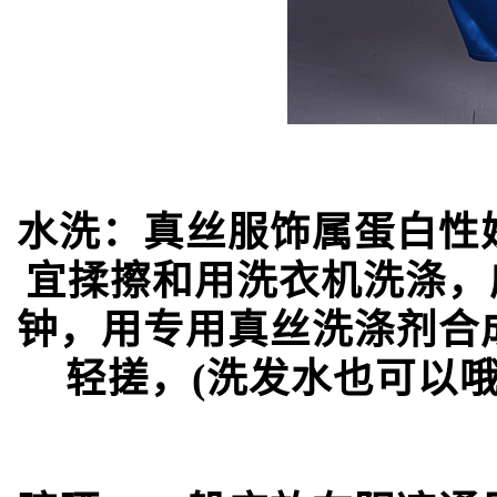
水洗：
真丝服饰属蛋白性
宜揉擦和用洗衣机洗涤，
钟，用专用真丝洗涤剂合
轻搓，(洗发水也可以