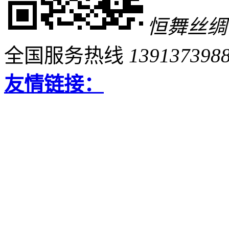
恒舞丝绸
全国服务热线
139137398
友情链接：