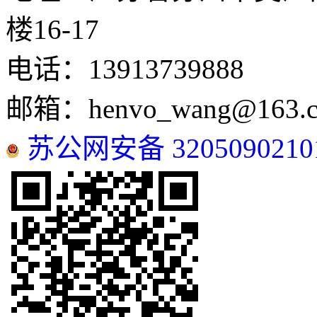
楼16-17
电话：13913739888
邮箱：henvo_wang@163.
苏公网安备 3205090210