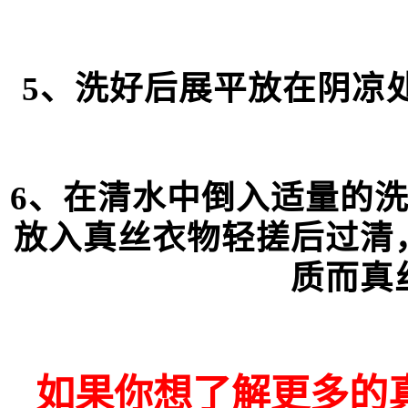
5、洗好后展平放在阴凉
6、在清水中倒入适量的洗
放入真丝衣物轻搓后过清
质而真
如果你想了解更多的