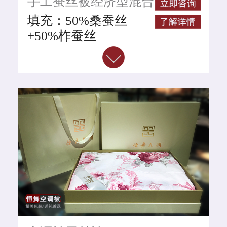
手工蚕丝被经济型混合
GB/T24252-2009（国
蚕丝被
家级别桑蚕丝执行标
填充：50%桑蚕丝
准）
+50%柞蚕丝
等级：合格品
工艺：手工拉制
面料：100%全棉面料
颜色：白色
规格整重：
220CM*240CM*2斤
220CM*240CM*4斤
220CM*240CM*6斤
220CM*240CM*8斤
蚕丝净重：1斤、2斤、
4斤、6斤
执行标准：