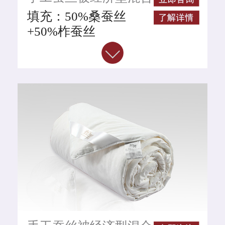
蚕丝被
填充：50%桑蚕丝
+50%柞蚕丝
等级：合格品
工艺：手工拉制
面料：100%全棉面料
颜色：粉桔色
规格整重：
220CM*240CM*2斤
220CM*240CM*4斤
220CM*240CM*6斤
220CM*240CM*8斤
蚕丝净重：1斤、2斤、
4斤、6斤
执行标准：