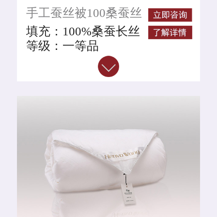
手工蚕丝被100桑蚕丝
GB/T24252-2009 （国
家级别桑蚕丝执行标
填充：100%桑蚕长丝
准）
等级：一等品
工艺：手工拉制
颜色：粉色
面料：100%全棉牡丹
提花面料
规格整重：
220CM*240CM*2斤
220CM*240CM*4斤
220CM*240CM*6斤
220CM*240CM*8斤
蚕丝净重：1斤、2斤、
4斤、6斤