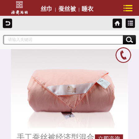
丝巾
蚕丝被
睡衣
|
|
手工蚕丝被经济型混合