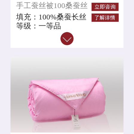
手工蚕丝被100桑蚕丝
被
填充：100%桑蚕长丝
等级：一等品
工艺：手工拉制
面料：100%全棉魔方
格面料
颜色：白色
规格整重：
200CM*230CM*2斤
200CM*230CM*4斤
200CM*230CM*6斤
200CM*230CM*8斤
蚕丝净重：1斤、2斤、
4斤、6斤
执行标准：