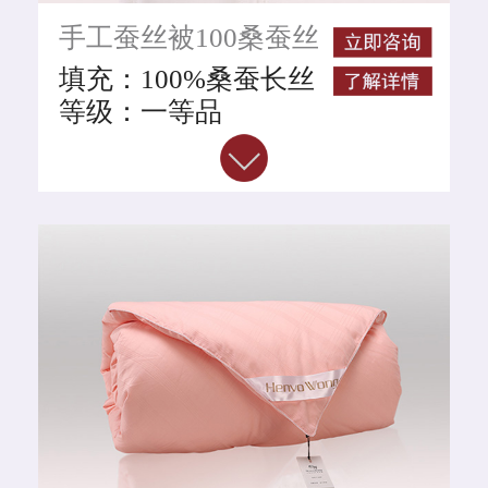
执行标准：
手工蚕丝被100桑蚕丝
GB/T24252-2009 （国
家级别桑蚕丝执行标
填充：100%桑蚕长丝
准）
等级：一等品
工艺：手工拉制
颜色：白色
面料：100%全棉牡丹
提花面料
规格：
200CM*230CM*2斤、
200CM*230CM*4斤
200CM*230CM*6斤、
200CM*230CM*8斤
蚕丝净重：1斤、2斤、
4斤、6斤