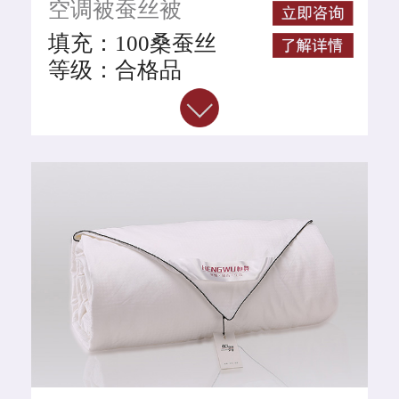
空调被蚕丝被
GB/T24252-2009（国
家级别桑蚕丝执行标
填充：100桑蚕丝
准）
等级：合格品
面料：全棉印花
颜色：印花
名称：全棉印花蚕丝空
调被
规格整重：
200CM*230CM*2斤
蚕丝净重：1斤
执行标准：
GB/T24252-2009 （国
家级别桑蚕丝执行标
准）